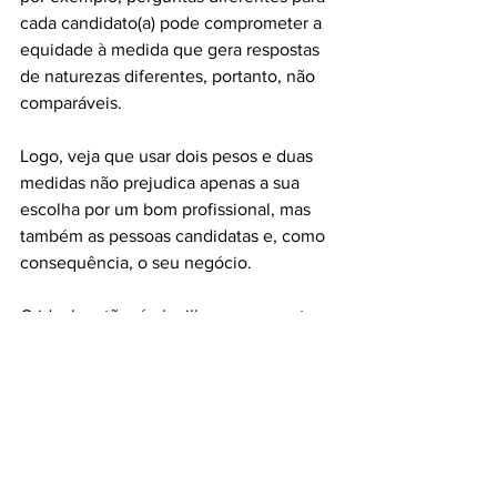
cada candidato(a) pode comprometer a 
equidade à medida que gera respostas 
de naturezas diferentes, portanto, não 
comparáveis.
Logo, veja que usar dois pesos e duas 
medidas não prejudica apenas a sua 
escolha por um bom profissional, mas 
também as pessoas candidatas e, como 
consequência, o seu negócio.
O ideal, então, é planilhar as perguntas 
padrão e respostas de cada pessoa 
candidata. Ao final, essa planilha vai te 
mostrar de maneira muito mais clara 
quais perfis estão mais aderentes à 
vaga.